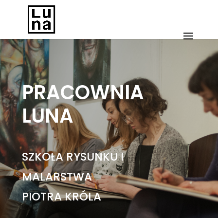
PRACOWNIA
LUNA
SZKOŁA RYSUNKU I
MALARSTWA
PIOTRA KRÓLA