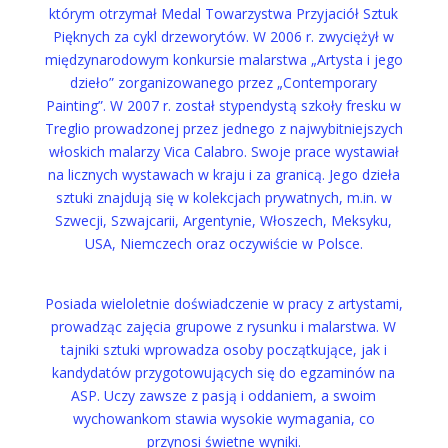
którym otrzymał
Medal Towarzystwa Przyjaciół Sztuk
Pięknych za cykl drzeworytów. W 2006 r. zwyciężył w
międzynarodowym konkursie malarstwa „Artysta i jego
dzieło” zorganizowanego przez „Contemporary
Painting”. W 2007 r. został stypendystą szkoły fresku w
Treglio prowadzonej przez jednego z najwybitniejszych
włoskich malarzy Vica Calabro. Swoje prace wystawiał
na licznych wystawach w kraju i za granicą. Jego dzieła
sztuki znajdują się w kolekcjach prywatnych, m.in. w
Szwecji, Szwajcarii, Argentynie, Włoszech, Meksyku,
USA, Niemczech oraz oczywiście w Polsce.
Posiada wieloletnie doświadczenie w pracy z artystami,
prowadząc zajęcia grupowe z rysunku i malarstwa. W
tajniki sztuki wprowadza osoby początkujące, jak i
kandydatów przygotowujących się do egzaminów na
ASP. Uczy zawsze
z pasją i oddaniem, a swoim
wychowankom stawia wysokie wymagania, co
przynosi świetne wyniki.